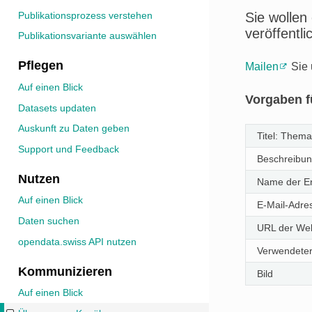
Sie wollen
Publikationsprozess verstehen
veröffentl
Publikationsvariante auswählen
Pflegen
Mailen
Sie 
Auf einen Blick
Vorgaben fü
Datasets updaten
Auskunft zu Daten geben
Titel: Thema
Support und Feedback
Beschreibun
Nutzen
Name der En
Auf einen Blick
E-Mail-Adre
Daten suchen
URL der Web
opendata.swiss API nutzen
Verwendeter
Kommunizieren
Bild
Auf einen Blick