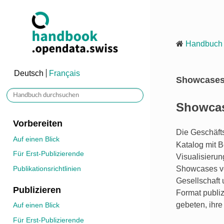
Handbuch
Deutsch
Français
Showcase
Showca
Vorbereiten
Die Geschäfts
Auf einen Blick
Katalog mit B
Für Erst-Publizierende
Visualisierun
Showcases ve
Publikationsrichtlinien
Gesellschaft 
Publizieren
Format publi
gebeten, ihre
Auf einen Blick
Für Erst-Publizierende